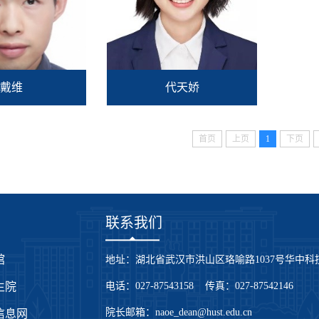
戴维
代天娇
首页
上页
1
下页
联系我们
馆
地址：湖北省武汉市洪山区珞喻路1037号华中科技
生院
电话：027-87543158 传真：027-87542146
院长邮箱：naoe_dean@hust.edu.cn
信息网