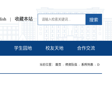
lish
|
收藏本站
习
学生园地
校友天地
合作交流
当前位置：
首页
-
师资队伍
-
系所列表
-
D